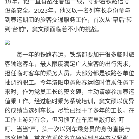
19年，他一直奋战在春运一线，守护着铁路信号
设备安全。2023年，他又以一名列车长身份参与
到春运期间的旅客交通服务工作，首次从“幕后”转
到“台前”，窦文硕面临着不小的挑战。
每一年的铁路春运，铁路都要加开很多临时旅
客输送客车，最大限度满足广大旅客的出行需求，
担任临时客车的乘务人员，大部分都是铁路各单位
抽调的职工。今年洛阳电务段春运临时值乘任务下
来时，作为党员工长的窦文硕，主动请缨参加春运
值乘工作。经过临时乘务系统培训，窦文硕以优异
的成绩当选列车长。尽管已经干了多年的工长，在
工作上游刃有余，但习惯了在车库里敲打的“叮
叮、当当”声，头一次以列车乘务员的身份直接与
旅客接触，首次值乘的窦文硕感到既兴奋又紧张，