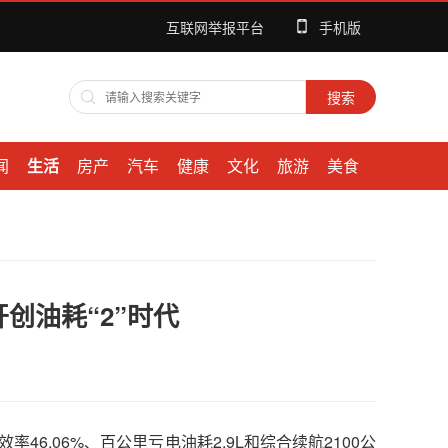
互联网举报平台
手机版
闻
生活
房产
汽车
健康
文化
旅游
美食
开创油耗“2”时代
率46.06%、百公里亏电油耗2.9L和综合续航2100公