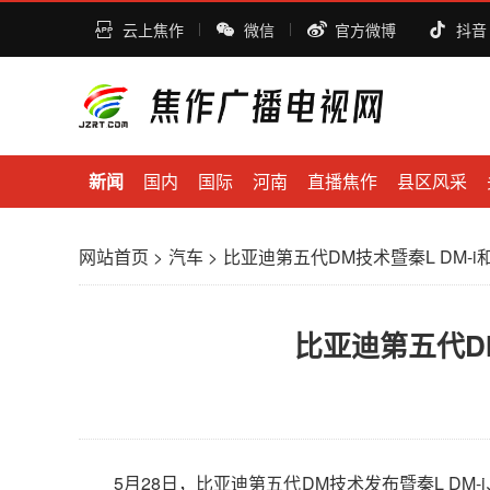
云上焦作
微信
官方微博
抖音
新闻
国内
国际
河南
直播焦作
县区风采
网站首页
>
汽车
>
比亚迪第五代DM技术暨秦L DM-i和海
比亚迪第五代DM
5月28日，比亚迪第五代DM技术发布暨秦L DM-