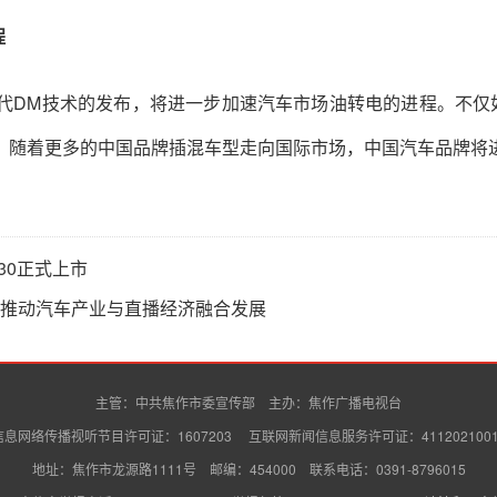
程
代DM技术的发布，将进一步加速汽车市场油转电的进程。不仅
。随着更多的中国品牌插混车型走向国际市场，中国汽车品牌将
X30正式上市
 推动汽车产业与直播经济融合发展
主管：中共焦作市委宣传部 主办：焦作广播电视台
信息网络传播视听节目许可证：1607203 互联网新闻信息服务许可证：4112021001
地址：焦作市龙源路1111号 邮编：454000 联系电话：0391-8796015