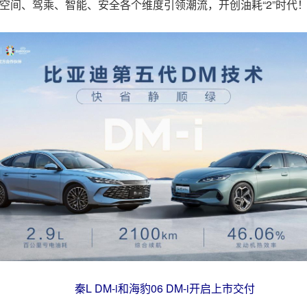
设计、空间、驾乘、智能、安全各个维度引领潮流，开创油耗“2”时代
秦L DM-i和海豹06 DM-i开启上市交付