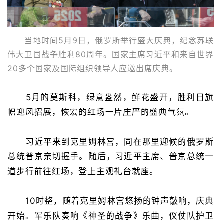
当地时间5月9日，俄罗斯举行盛大庆典，纪念苏联
伟大卫国战争胜利80周年。国家主席习近平和来自世界
20多个国家及国际组织领导人应邀出席庆典。
5月的莫斯科，绿意盎然，鲜花盛开，胜利日旗
帜迎风招展，恢宏的红场一片庄严的盛典气氛。
习近平来到克里姆林宫，同在那里迎候的俄罗斯
总统普京亲切握手。随后，习近平主席、普京总统一
道步行前往红场，登上主观礼台就座。
10时整，随着克里姆林宫悠扬的钟声敲响，庆典
开始。军乐队奏响《神圣的战争》乐曲，仪仗队护卫