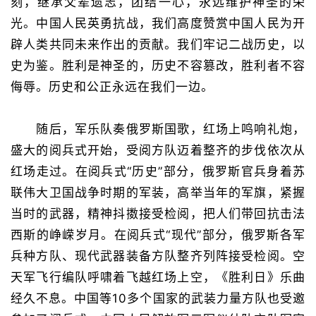
刻，继承父辈遗志，团结一心，永远维护神圣的荣
光。中国人民英勇抗战，我们高度赞赏中国人民为开
辟人类共同未来作出的贡献。我们牢记二战历史，以
史为鉴。胜利是神圣的，历史不容篡改，胜利者不容
侮辱。历史和公正永远在我们一边。
随后，军乐队奏俄罗斯国歌，红场上鸣响礼炮，
盛大的阅兵式开始，受阅方队迈着整齐的步伐依次从
红场走过。在阅兵式“历史”部分，俄罗斯官兵身着苏
联伟大卫国战争时期的军装，高举当年的军旗，紧握
当时的武器，精神抖擞接受检阅，把人们带回抗击法
西斯的峥嵘岁月。在阅兵式“现代”部分，俄罗斯各军
兵种方队、现代武器装备方队整齐列阵接受检阅。空
天军飞行编队呼啸着飞越红场上空，《胜利日》乐曲
经久不息。中国等10多个国家的武装力量方队也受邀