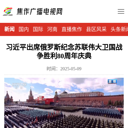
新闻
国内
国际
河南
直播焦作
县区风采
头条新
习近平出席俄罗斯纪念苏联伟大卫国战
争胜利80周年庆典
时间：2025-05-09