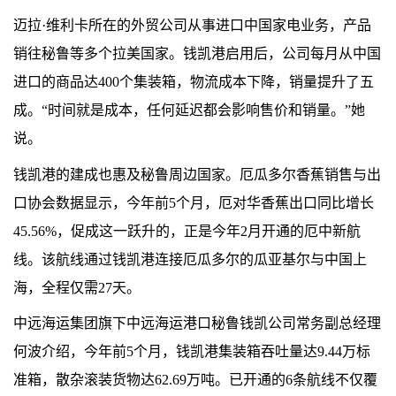
迈拉·维利卡所在的外贸公司从事进口中国家电业务，产品
销往秘鲁等多个拉美国家。钱凯港启用后，公司每月从中国
进口的商品达400个集装箱，物流成本下降，销量提升了五
成。“时间就是成本，任何延迟都会影响售价和销量。”她
说。
钱凯港的建成也惠及秘鲁周边国家。厄瓜多尔香蕉销售与出
口协会数据显示，今年前5个月，厄对华香蕉出口同比增长
45.56%，促成这一跃升的，正是今年2月开通的厄中新航
线。该航线通过钱凯港连接厄瓜多尔的瓜亚基尔与中国上
海，全程仅需27天。
中远海运集团旗下中远海运港口秘鲁钱凯公司常务副总经理
何波介绍，今年前5个月，钱凯港集装箱吞吐量达9.44万标
准箱，散杂滚装货物达62.69万吨。已开通的6条航线不仅覆