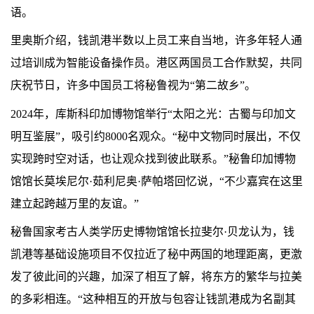
语。
里奥斯介绍，钱凯港半数以上员工来自当地，许多年轻人通
过培训成为智能设备操作员。港区两国员工合作默契，共同
庆祝节日，许多中国员工将秘鲁视为“第二故乡”。
2024年，库斯科印加博物馆举行“太阳之光：古蜀与印加文
明互鉴展”，吸引约8000名观众。“秘中文物同时展出，不仅
实现跨时空对话，也让观众找到彼此联系。”秘鲁印加博物
馆馆长莫埃尼尔·茹利尼奥·萨帕塔回忆说，“不少嘉宾在这里
建立起跨越万里的友谊。”
秘鲁国家考古人类学历史博物馆馆长拉斐尔·贝龙认为，钱
凯港等基础设施项目不仅拉近了秘中两国的地理距离，更激
发了彼此间的兴趣，加深了相互了解，将东方的繁华与拉美
的多彩相连。“这种相互的开放与包容让钱凯港成为名副其